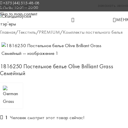
+375 (44) 515-48-08
заказать звон
Skip to navigation
Пн-Вс 10:00 – 20:00
Skip to main content
МЕН
Главная
/
Текстиль
/
PREMIUM
/
Комплекты постельного белья
1816250 Постельное белье Olive Brilliant Grass
Семейный
1
Человек смотрит этот товар сейчас!