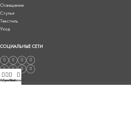
Освещение
Стулья
Текстиль
Уход
СОЦИАЛЬНЫЕ СЕТИ
агазин
Избранное
Заказ
Мой аккаунт
Публичный договор