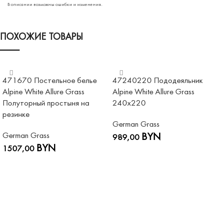
В описании возможны ошибки и изменения.
ПОХОЖИЕ ТОВАРЫ
471670 Постельное белье
47240220 Пододеяльник
Alpine White Allure Grass
Alpine White Allure Grass
Полуторный простыня на
240х220
резинке
German Grass
German Grass
BYN
989,00
BYN
1507,00
В КОРЗИНУ
В КОРЗИНУ