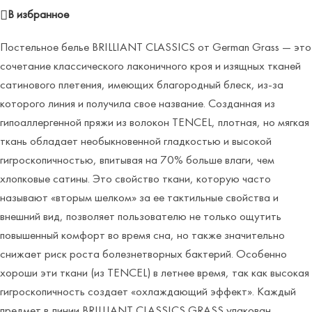
В избранное
Постельное белье BRILLIANT CLASSICS от German Grass — это
сочетание классического лаконичного кроя и изящных тканей
сатинового плетения, имеющих благородный блеск, из-за
которого линия и получила свое название. Созданная из
гипоаллергенной пряжи из волокон TENCEL, плотная, но мягкая
ткань обладает необыкновенной гладкостью и высокой
гигроскопичностью, впитывая на 70% больше влаги, чем
хлопковые сатины. Это свойство ткани, которую часто
называют «вторым шелком» за ее тактильные свойства и
внешний вид, позволяет пользователю не только ощутить
повышенный комфорт во время сна, но также значительно
снижает риск роста болезнетворных бактерий. Особенно
хороши эти ткани (из TENCEL) в летнее время, так как высокая
гигроскопичность создает «охлаждающий эффект». Каждый
предмет в линии BRILLIANT CLASSICS GRASS упакован