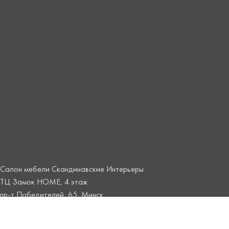
Салон мебели Скандинавские Интерьеры
ТЦ Замок HOME, 4 этаж
пр-т Победителей, 65, Минск
+375 44 515 4808