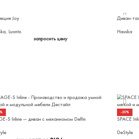
екция Joy
Диван-тах
ska
,
Luonto
Hauska
запросить цену
0%
-20%
E-S Inline — диван с механизмом Delfin
SPACE Inl
yle
DeStyle