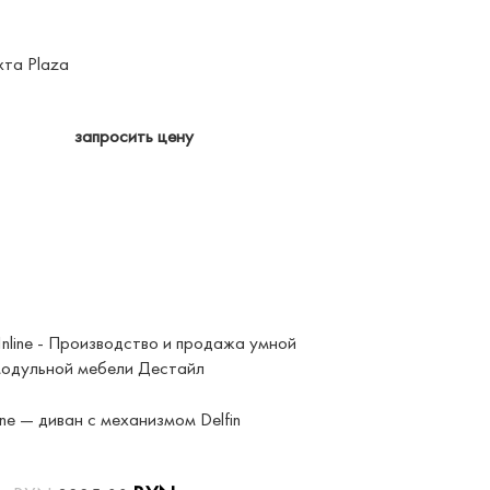
та Plaza
Коллекция Cind
Hauska
запросить цену
-20%
ine — диван с механизмом Delfin
CHILL Inline — 
DeStyle