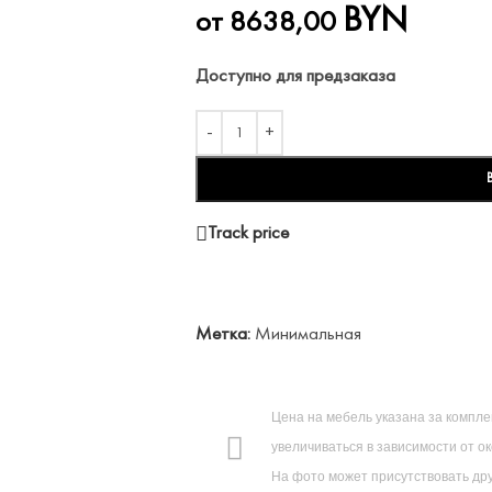
BYN
от
8638,00
Доступно для предзаказа
Track price
Метка:
Минимальная
Цена на мебель указана за компл
увеличиваться в зависимости от о
На фото может присутствовать дру