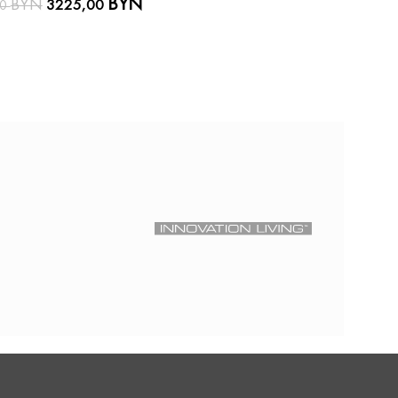
BYN
BYN
BY
3225,00
от
00
3467,00