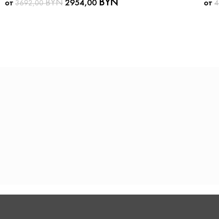
BYN
BYN
от
2954,00
от
3692,00
4