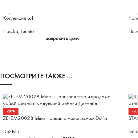
Коллекция Loft
Кол
Hauska
,
Luonto
Hau
запросить цену
ПОСМОТРИТЕ ТАКЖЕ …
-20%
-2
ZE-EM20028 Inline – диван с механизмом Delfin
STAG
DeStyle
DeSt