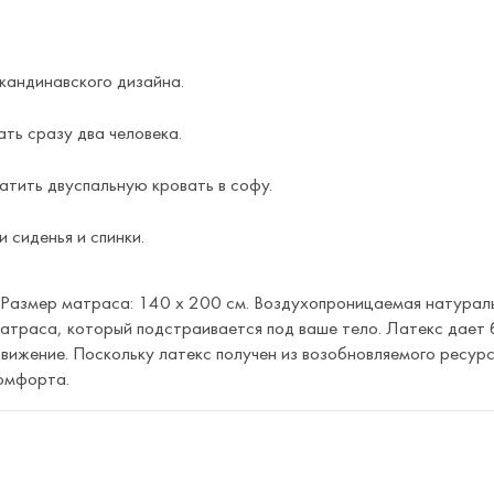
скандинавского дизайна.
ать сразу два человека.
атить двуспальную кровать в софу.
 сиденья и спинки.
 Размер матраса: 140 x 200 см. Воздухопроницаемая натураль
атраса, который подстраивается под ваше тело. Латекс дает б
вижение. Поскольку латекс получен из возобновляемого ресурс
комфорта.