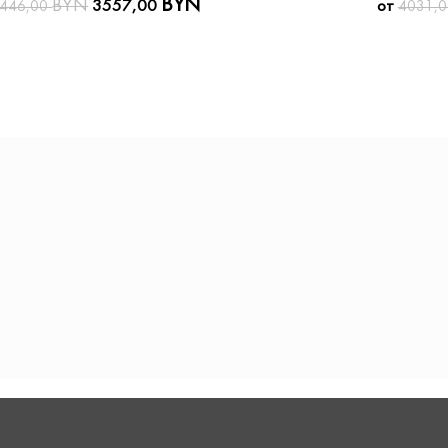
BYN
BYN
3557,00
от
446,00
4031,