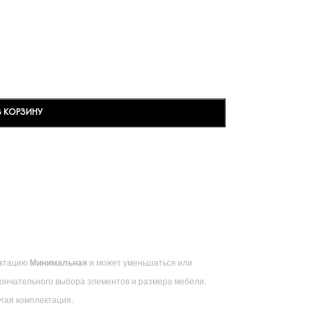
В КОРЗИНУ
ектацию
Минимальная
и может уменьшаться или
кончательного выбора элементов и размера мебели.
гая комплектация.