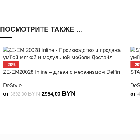
ПОСМОТРИТЕ ТАКЖЕ …
-20%
-2
ZE-EM20028 Inline – диван с механизмом Delfin
STA
DeStyle
DeS
BYN
BYN
от
2954,00
от
3692,00