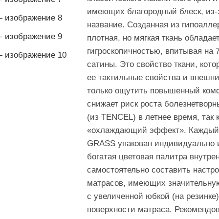
имеющих благородный блеск, из-з
название. Созданная из гипоалле
плотная, но мягкая ткань облада
гигроскопичностью, впитывая на 
сатины. Это свойство ткани, кот
ее тактильные свойства и внешни
только ощутить повышенный комфо
снижает риск роста болезнетворн
(из TENCEL) в летнее время, так 
«охлаждающий эффект». Каждый 
GRASS упакован индивидуально и
богатая цветовая палитра внутре
самостоятельно составить настр
матрасов, имеющих значительную
с увеличенной юбкой (на резинке
поверхности матраса. Рекоменд