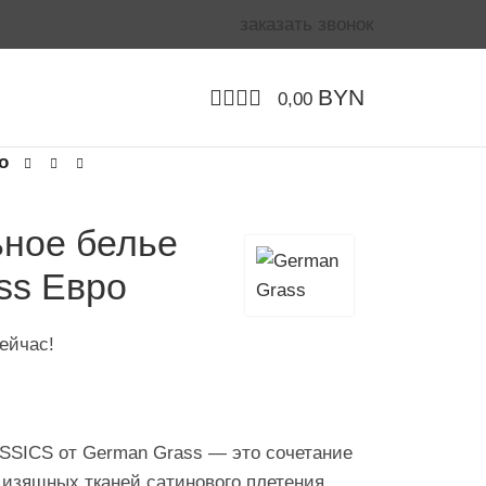
заказать звонок
BYN
0,00
о
ьное белье
ass Евро
ейчас!
SSICS от German Grass — это сочетание
и изящных тканей сатинового плетения,