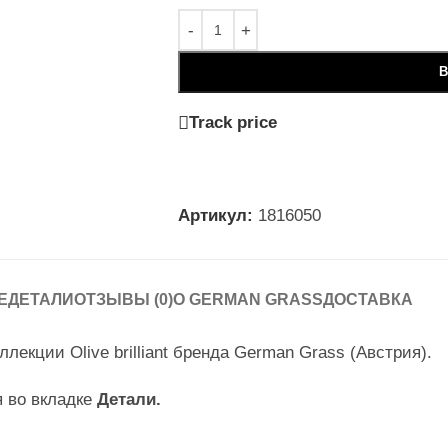
В
Track price
Артикул:
1816050
Е
ДЕТАЛИ
ОТЗЫВЫ (0)
О GERMAN GRASS
ДОСТАВКА
екции Olive brilliant бренда German Grass (Австрия).
я во вкладке
Детали.