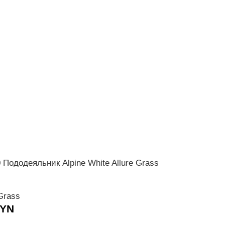
 Пододеяльник Alpine White Allure Grass
47200200 Подо
200х200
Grass
German Grass
YN
BYN
760,00