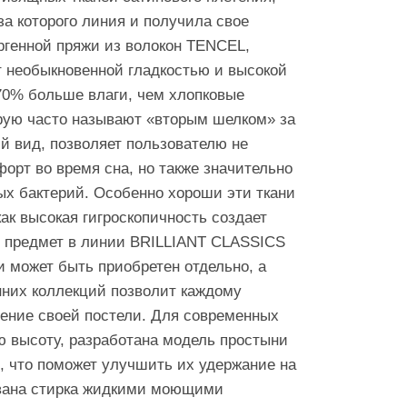
а которого линия и получила свое
ргенной пряжи из волокон TENCEL,
ет необыкновенной гладкостью и высокой
70% больше влаги, чем хлопковые
орую часто называют «вторым шелком» за
й вид, позволяет пользователю не
рт во время сна, но также значительно
ых бактерий. Особенно хороши эти ткани
как высокая гигроскопичность создает
предмет в линии BRILLIANT CLASSICS
 может быть приобретен отдельно, а
нних коллекций позволит каждому
оение своей постели. Для современных
 высоту, разработана модель простыни
), что поможет улучшить их удержание на
ована стирка жидкими моющими