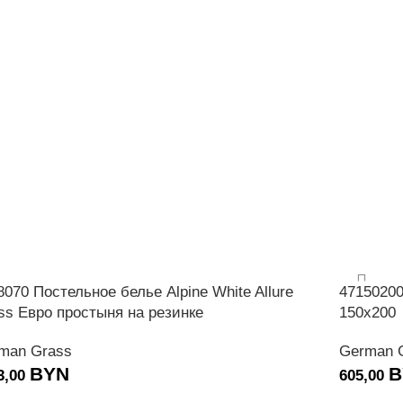
8070 Постельное белье Alpine White Allure
47150200
ss Евро простыня на резинке
150х200
man Grass
German 
BYN
B
3,00
605,00