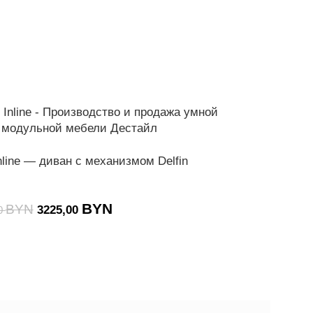
-20%
line — диван с механизмом Delfin
CHILL Inline 
DeStyle
BYN
BYN
BY
3225,00
от
0
3467,00