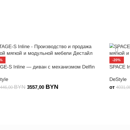
0%
-20%
GE-S Inline — диван с механизмом Delfin
SPACE In
tyle
DeStyle
BYN
BYN
3557,00
от
4446,00
4031,0