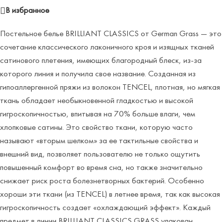
В избранное
Постельное белье BRILLIANT CLASSICS от German Grass — это
сочетание классического лаконичного кроя и изящных тканей
сатинового плетения, имеющих благородный блеск, из-за
которого линия и получила свое название. Созданная из
гипоаллергенной пряжи из волокон TENCEL, плотная, но мягкая
ткань обладает необыкновенной гладкостью и высокой
гигроскопичностью, впитывая на 70% больше влаги, чем
хлопковые сатины. Это свойство ткани, которую часто
называют «вторым шелком» за ее тактильные свойства и
внешний вид, позволяет пользователю не только ощутить
повышенный комфорт во время сна, но также значительно
снижает риск роста болезнетворных бактерий. Особенно
хороши эти ткани (из TENCEL) в летнее время, так как высокая
гигроскопичность создает «охлаждающий эффект». Каждый
предмет в линии BRILLIANT CLASSICS GRASS упакован