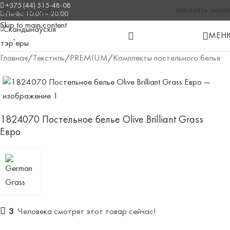
+375 (44) 515-48-08
заказать звон
Skip to navigation
Пн-Вс 10:00 – 20:00
Skip to main content
МЕН
Главная
/
Текстиль
/
PREMIUM
/
Комплекты постельного белья
1824070 Постельное белье Olive Brilliant Grass
Евро
3
Человека смотрят этот товар сейчас!