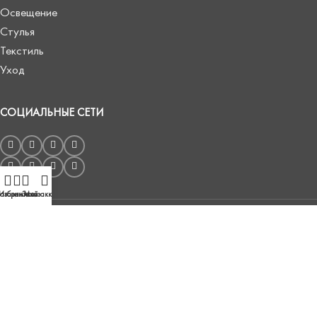
Освещение
Стулья
Текстиль
Уход
СОЦИАЛЬНЫЕ СЕТИ
агазин
Избранное
Заказ
Мой аккаунт
Публичный договор