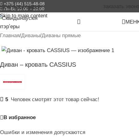
+375 (44) 515-48-08
заказать звоно
Skip to navigation
Пн-Вс 10:00 – 20:00
Skip to main content
МЕН
Главная
/
Диваны
/
Диваны прямые
Диван – кровать CASSIUS
5
Человек смотрят этот товар сейчас!
В избранное
Ошибки и изменения допускаются