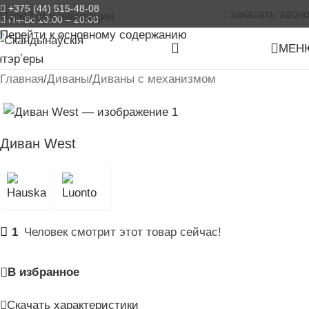
+375 (44) 515-48-08
заказать звоно
Перейти к навигации
Пн-Вс 10:00 – 20:00
Перейти к основному содержанию
МЕН
Главная
/
Диваны
/
Диваны с механизмом
Диван West
1
Человек смотрит этот товар сейчас!
В избранное
Скачать характеристики