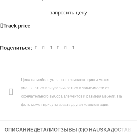
запросить цену
Track price
Поделиться:
Цена на мебель указана за комплектацию
и может
уменьшаться или увеличиваться в зависимости от
окончательного выбора элементов и размера мебели. На
фото может присутствовать другая комплектация.
ОПИСАНИЕ
ДЕТАЛИ
ОТЗЫВЫ (0)
О HAUSKA
ДОСТАВК