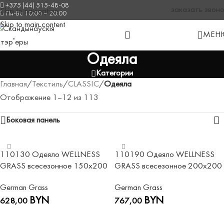
+375 (44) 515-48-08
заказать звон
Skip to navigation
Пн-Вс 10:00 – 20:00
Skip to main content
МЕН
Одеяла
Категории
Главная
/
Текстиль
/
CLASSIC
/
Одеяла
Отображение 1–12 из 113
Боковая панель
110130 Одеяло WELLNESS
110190 Одеяло WELLNESS
GRASS всесезонное 150х200
GRASS всесезонное 200х200
German Grass
German Grass
BYN
BYN
628,00
767,00
В КОРЗИНУ
В КОРЗИНУ