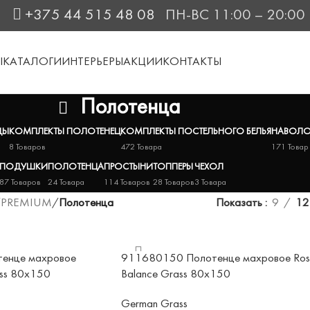
+375 44 515 48 08
ПН-ВС 11:00 – 20:00
Ы
КАТАЛОГИ
ИНТЕРЬЕРЫ
АКЦИИ
КОНТАКТЫ
Полотенца
ДЫ
КОМПЛЕКТЫ ПОЛОТЕНЕЦ
КОМПЛЕКТЫ ПОСТЕЛЬНОГО БЕЛЬЯ
НАВОЛО
8 Товаров
472 Товара
171 Товар
ПОДУШКИ
ПОЛОТЕНЦА
ПРОСТЫНИ
ТОППЕРЫ
ЧЕХОЛ
87 Товаров
24 Товара
114 Товаров
28 Товаров
3 Товара
/
PREMIUM
/
Полотенца
Показать
9
12
енце махровое
911680150 Полотенце махровое Ros
ass 80х150
Balance Grass 80х150
German Grass