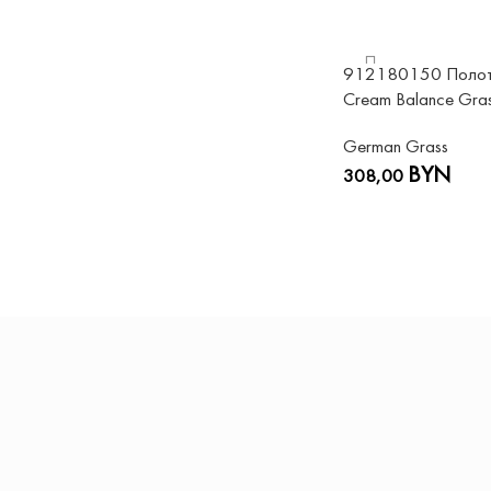
912180150 Полот
Cream Balance Gra
German Grass
BYN
308,00