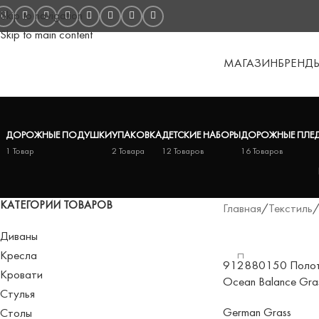
Skip to navigation
Skip to main content
МАГАЗИН
БРЕНД
ДОРОЖНЫЕ ПОДУШКИ
УПАКОВКА
ДЕТСКИЕ НАБОРЫ
ДОРОЖНЫЕ ПЛЕ
1 Товар
2 Товара
12 Товаров
16 Товаров
КАТЕГОРИИ ТОВАРОВ
Главная
/
Текстиль
Диваны
Кресла
912880150 Полот
Кровати
Ocean Balance Gr
Стулья
German Grass
Столы