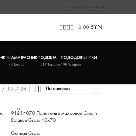
заказать звонок
BYN
0,00
ЧКИ
НАМАТРАСНИКИ
ОДЕЯЛА
ПОДОДЕЯЛЬНИКИ
43 Товара
317 Товаров
198 Товаров
18
24
e
91214070 Полотенце махровое Cream
Balance Grass 40х70
German Grass