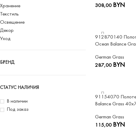
BYN
308,00
Хранение
Текстиль
Освещение
Декор
912870140 Полот
Уход
Ocean Balance Gr
German Grass
БРЕНД
BYN
287,00
СТАТУС НАЛИЧИЯ
91154070 Полотен
В наличии
Balance Grass 40х
Под заказ
German Grass
BYN
115,00