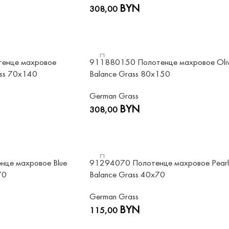
BYN
308,00
енце махровое
911880150 Полотенце махровое Oli
ass 70х140
Balance Grass 80х150
German Grass
BYN
308,00
це махровое Blue
91294070 Полотенце махровое Pearl
70
Balance Grass 40х70
German Grass
BYN
115,00