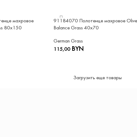
енце махровое
91184070 Полотенце махровое Oliv
ss 80х150
Balance Grass 40х70
German Grass
BYN
115,00
Загрузить еще товары