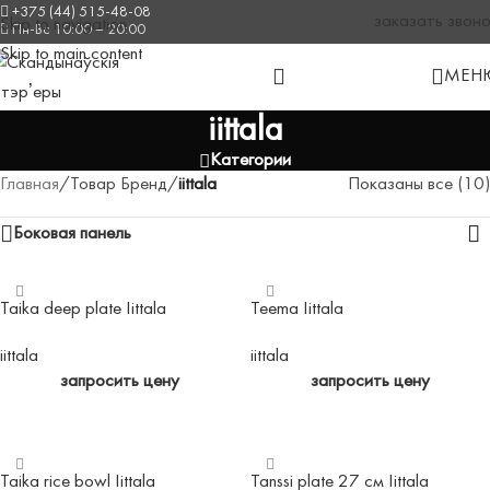
+375 (44) 515-48-08
заказать звон
Skip to navigation
Пн-Вс 10:00 – 20:00
Skip to main content
МЕН
iittala
Категории
Главная
/
Товар Бренд
/
iittala
Показаны все (10)
Боковая панель
Taika deep plate Iittala
Teema Iittala
iittala
iittala
запросить цену
запросить цену
ЧИТАТЬ ДАЛЕЕ
ЧИТАТЬ ДАЛЕЕ
Taika rice bowl Iittala
Tanssi plate 27 см Iittala