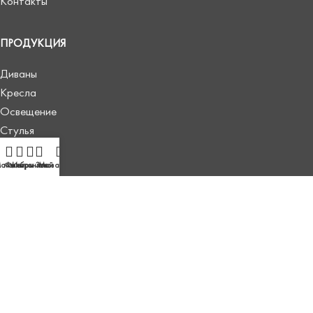
Контакты
ПРОДУКЦИЯ
Диваны
Кресла
Освещение
Стулья
Текстиль
агазин
Фильтры
Избранное
Заказ
Мой аккаунт
Уход
СОЦИАЛЬНЫЕ СЕТИ